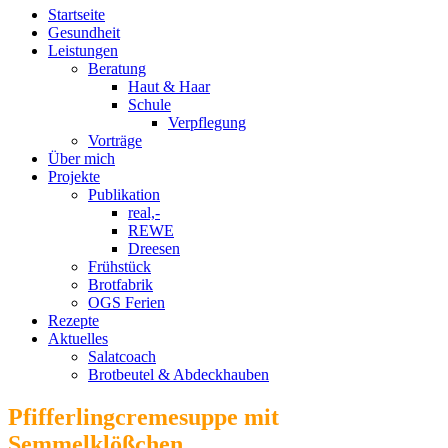
Startseite
Gesundheit
Leistungen
Beratung
Haut & Haar
Schule
Verpflegung
Vorträge
Über mich
Projekte
Publikation
real,-
REWE
Dreesen
Frühstück
Brotfabrik
OGS Ferien
Rezepte
Aktuelles
Salatcoach
Brotbeutel & Abdeckhauben
Pfifferlingcremesuppe mit
Semmelklößchen