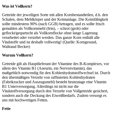
Was ist Vollkorn?
Getreide der jeweiligen Sorte mit allen Kornbestandteilen, d.h. den
Schalen, dem Mehlkörper und der Keimanlage. Die Keimfähigkeit
sollte mindestens 90% (nach GGB) betragen, und es sollte frisch
gemahlen als Vollkornmehl (fein), – schrot (grob) oder
geflockt/gequetscht als Vollkornflocke ohne lange Lagerung
verarbeitet oder verzehrt werden. Das ganze Korn enthält alle
Vitalstoffe und ist deshalb vollwertig! (Quelle: Korngesund,
Waltraud Becker)
Warum Vollkorn?
Getreide gilt als Hauptlieferant der Vitamine des B-Komplexes, vor
allem des Vitamin B1 (Aneurin, ein Nervenvitamin), das
maßgeblich notwendig für den Kohlenhydratstoffwechsel ist. Durch
den übermäßigen Verzehr von raffinierten Kohlenhydraten
(Fabrikzucker und Auszugsmehl) besteht heutzutage eine Vitamin
B1 Unterversorgung. Allerdings ist nicht nur die
Vitalstoffversorgung durch den Verzehr von Vollgetreide gesichert,
sondern auch die Deckung des Eiweißbedarfs. Zudem versorgt es
uns mit hochwertigen Fetten.
Fette